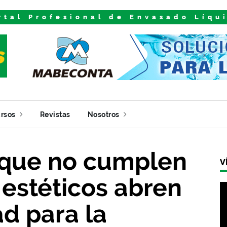
rtal Profesional de Envasado Líqu
rsos
Revistas
Nosotros
 que no cumplen
V
 estéticos abren
d para la