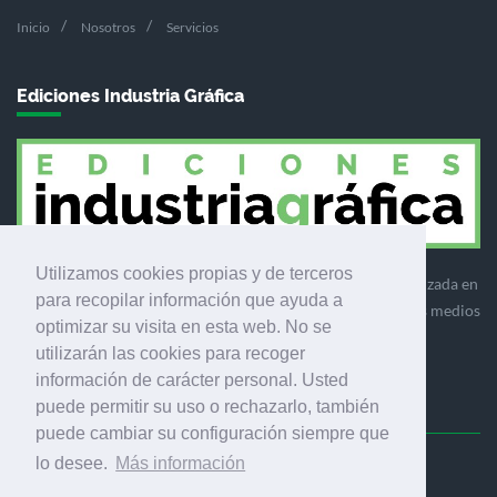
Inicio
Nosotros
Servicios
Ediciones Industria Gráfica
Utilizamos cookies propias y de terceros
Ediciones Industria Gráfica es una empresa editora especializada en
para recopilar información que ayuda a
el mercado de la comunicación gráfica que engloba diversos medios
optimizar su visita en esta web. No se
profesionales especializados en el mercado gráfico, la
utilizarán las cookies para recoger
comunicación visual y el envasado.
información de carácter personal. Usted
puede permitir su uso o rechazarlo, también
puede cambiar su configuración siempre que
lo desee.
Más información
Ediciones Industria Gráfica, S.C.P.