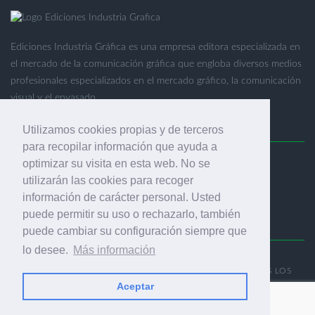
Ediciones Industria Gráfica es una empresa editora especializada en
el mercado de la comunicación gráfica que engloba diversos medios
profesionales especializados en el mercado gráfico, la comunicación
visual y el envasado.
Utilizamos cookies propias y de terceros
para recopilar información que ayuda a
optimizar su visita en esta web. No se
Ediciones Industria Gráfica, S.C.P.
utilizarán las cookies para recoger
Calle Fluvià 257, bajos, 08020 Barcelona (España)
información de carácter personal. Usted
puede permitir su uso o rechazarlo, también
puede cambiar su configuración siempre que
lo desee.
Más información
© 2001-2026 EDICIONES INDUSTRIA GRÁFICA - TODOS LOS
DERECHOS RESERVADOS
Aceptar
AVISO LEGAL
|
POLÍTICA DE PRIVACIDAD