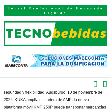
Inicio
Productos
Portal Profesional de Envasado
Kuka presenta la
Líquido
nueva plataforma
móvil de KUKA,
KMP 250P
PUBLICADO EL 28 DE NOVIEMBRE DE 2025
La nueva plataforma móvil de KUKA transporta mercancías
con un peso de hasta 250 kilogramos con un alto grado de
seguridad y flexibilidad. Augsburgo, 18 de noviembre de
2025. KUKA amplía su cartera de AMR: la nueva
plataforma móvil KMP 250P puede transportar mercancías