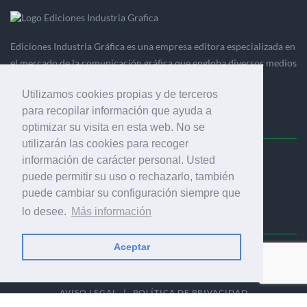
Ediciones Industria Gráfica es una empresa editora especializada en
el mercado de la comunicación gráfica que engloba diversos medios
profesionales especializados en el mercado gráfico, la
Utilizamos cookies propias y de terceros
comunicación visual y el envasado.
para recopilar información que ayuda a
optimizar su visita en esta web. No se
utilizarán las cookies para recoger
información de carácter personal. Usted
Ediciones Industria Gráfica, S.C.P.
puede permitir su uso o rechazarlo, también
Calle Fluvià 257, bajos, 08020 Barcelona (España)
puede cambiar su configuración siempre que
lo desee.
Más información
Aceptar
© 2001-2026 EDICIONES INDUSTRIA GRÁFICA - TODOS LOS
DERECHOS RESERVADOS
AVISO LEGAL
|
POLÍTICA DE PRIVACIDAD