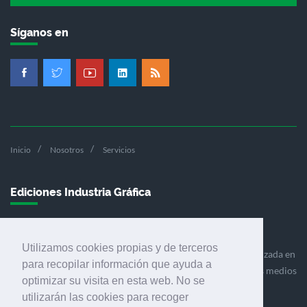
Síganos en
Inicio
Nosotros
Servicios
Ediciones Industria Gráfica
Utilizamos cookies propias y de terceros
Ediciones Industria Gráfica es una empresa editora especializada en
para recopilar información que ayuda a
el mercado de la comunicación gráfica que engloba diversos medios
optimizar su visita en esta web. No se
profesionales especializados en el mercado gráfico, la
utilizarán las cookies para recoger
comunicación visual y el envasado.