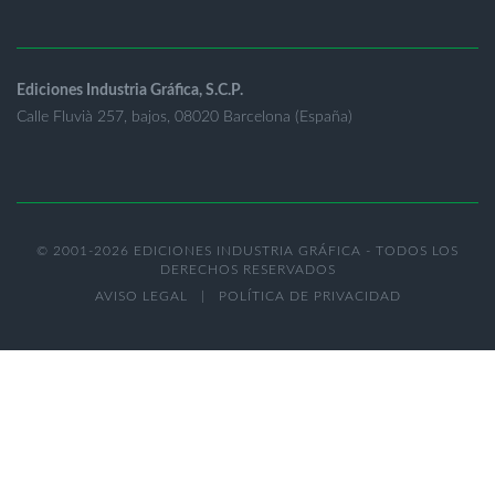
Ediciones Industria Gráfica, S.C.P.
Calle Fluvià 257, bajos, 08020 Barcelona (España)
© 2001-2026 EDICIONES INDUSTRIA GRÁFICA - TODOS LOS
DERECHOS RESERVADOS
AVISO LEGAL
|
POLÍTICA DE PRIVACIDAD