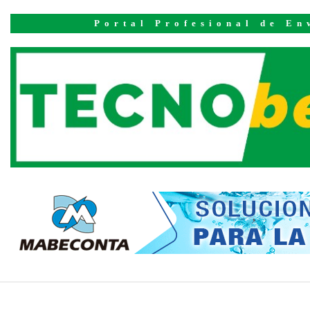
Inicio
Vídeos
Portal Profesional de En
KHS BottleClip
sustituye el plástico
por un sistema de
cartón sostenible
PUBLICADO EL 08 DE JUNIO DE 2026
KHS GROUP
Con KHS BottleClip, los productores de botellas tienen
acceso a una alternativa totalmente reciclable y sostenible
a los envases de plástico convencionales. Este innovador
sistema de cartón se integra completamente en la serie de