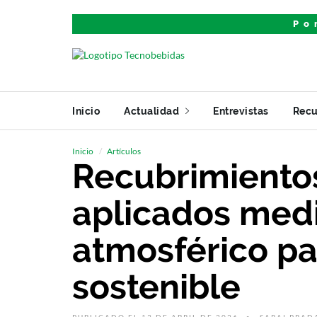
Po
Inicio
Actualidad
Entrevistas
Recu
Inicio
Artículos
Recubrimientos
aplicados med
atmosférico p
sostenible