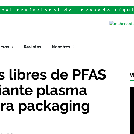
rtal Profesional de Envasado Líqu
rsos
Revistas
Nosotros
 libres de PFAS
V
iante plasma
ara packaging