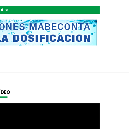
ido
ÍDEO