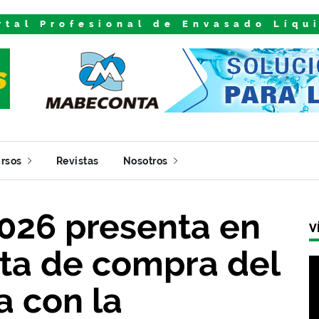
rtal Profesional de Envasado Líqu
rsos
Revistas
Nosotros
026 presenta en
V
sta de compra del
a con la