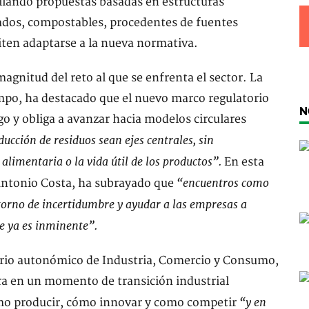
ollando propuestas basadas en estructuras
lados, compostables, procedentes de fuentes
iten adaptarse a la nueva normativa.
magnitud del reto al que se enfrenta el sector. La
ampo, ha destacado que el nuevo marco regulatorio
N
go y obliga a avanzar hacia modelos circulares
educción de residuos sean ejes centrales, sin
limentaria o la vida útil de los productos”.
En esta
“encuentros como
 Antonio Costa, ha subrayado que
orno de incertidumbre y ayudar a las empresas a
e ya es inminente”.
etario autonómico de Industria, Comercio y Consumo,
ra en un momento de transición industrial
“y en
ómo producir, cómo innovar y como competir