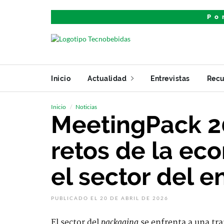
Po
Inicio
Actualidad
Entrevistas
Recu
Inicio
Noticias
MeetingPack 2
retos de la ec
el sector del e
PUBLICADO EL 20 DE ABRIL DE 2026
packaging
El sector del
se enfrenta a una tr