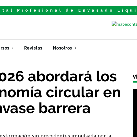
rtal Profesional de Envasado Líqu
rsos
Revistas
Nosotros
026 abordará los
V
onomía circular en
nvase barrera
ansformación sin precedentes impulsada por la