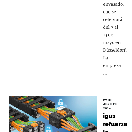
envasado,
que se
celebrará
del 7 al
13 de
mayo en
Düsseldorf.
La
empresa
...
29 DE
ABRIL DE
2026
igus
refuerza