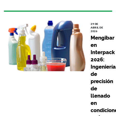
29 DE
ABRIL DE
2026
Mengibar
en
Interpack
2026:
Ingeniería
de
precisión
de
llenado
en
condicion