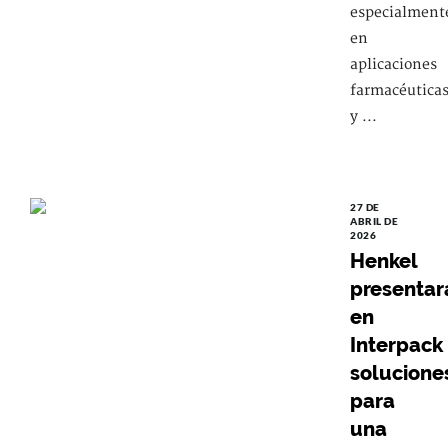
especialment
en
aplicaciones
farmacéutica
y ...
27 DE
ABRIL DE
2026
Henkel
presentar
en
Interpack
solucione
para
una