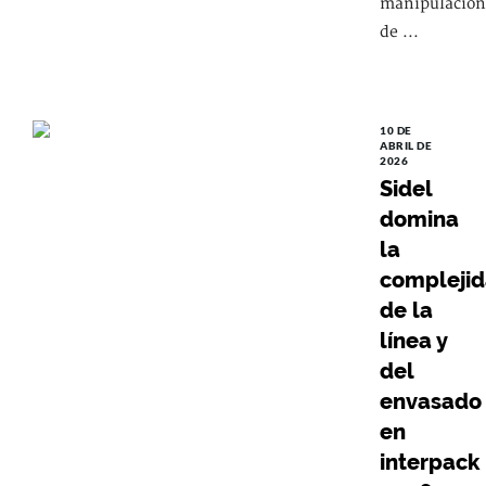
manipulación
de ...
10 DE
ABRIL DE
2026
Sidel
domina
la
compleji
de la
línea y
del
envasado
en
interpack