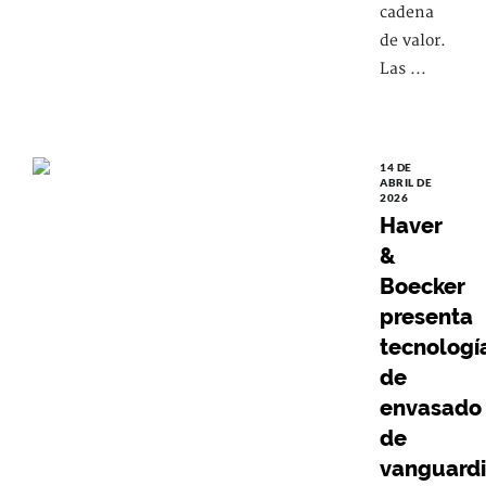
cadena
de valor.
Las ...
14 DE
ABRIL DE
2026
Haver
&
Boecker
presenta
tecnologí
de
envasado
de
vanguard