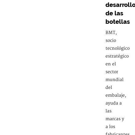
desarroll
de las
botellas
BMT,
socio
tecnológico
estratégico
en el
sector
mundial
del
embalaje,
ayuda a
las
marcas y
a los
fabricantes