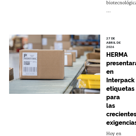
biotecnológic
...
27 DE
ABRIL DE
2026
HERMA
presentar
en
Interpack
etiquetas
para
las
creciente
exigencia
Hoy en