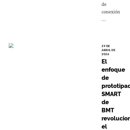
de
conexión
...
29 DE
ABRIL DE
2026
El
enfoque
de
prototipa
SMART
de
BMT
revolucio
el