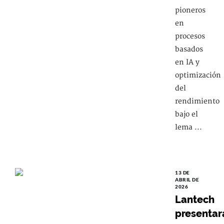
pioneros
en
procesos
basados
en IA y
optimización
del
rendimiento
bajo el
lema ...
13 DE
ABRIL DE
2026
Lantech
presentar