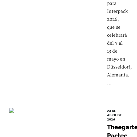
para
Interpack
2026,
que se
celebrará
del 7 al
13 de
mayo en
Düsseldorf,
Alemania.
...
23 DE
ABRIL DE
2026
Theegart
Pactec