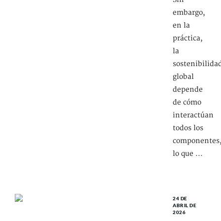
embargo,
en la
práctica,
la
sostenibilida
global
depende
de cómo
interactúan
todos los
componentes
lo que ...
24 DE
ABRIL DE
2026