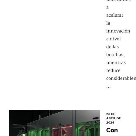
a
acelerar
la
innovación
a nivel
de las
botellas,
mientras
reduce
considerable
...
28 DE
ABRIL DE
2026
Con