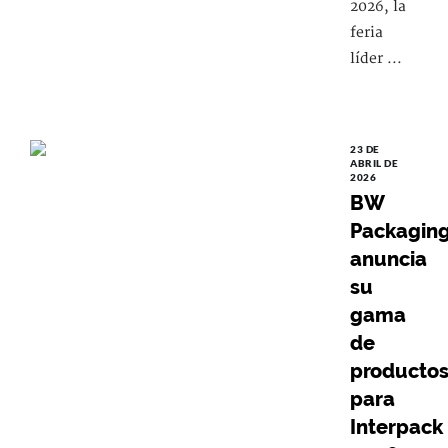
2026, la
feria
líder ...
23 DE
ABRIL DE
2026
BW
Packagin
anuncia
su
gama
de
producto
para
Interpack