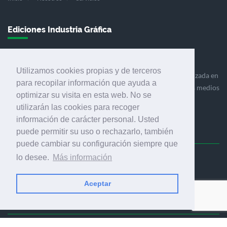
Ediciones Industria Gráfica
Utilizamos cookies propias y de terceros
Ediciones Industria Gráfica es una empresa editora especializada en
para recopilar información que ayuda a
el mercado de la comunicación gráfica que engloba diversos medios
optimizar su visita en esta web. No se
profesionales especializados en el mercado gráfico, la
utilizarán las cookies para recoger
comunicación visual y el envasado.
información de carácter personal. Usted
puede permitir su uso o rechazarlo, también
puede cambiar su configuración siempre que
lo desee.
Más información
Ediciones Industria Gráfica, S.C.P.
Calle Fluvià 257, bajos, 08020 Barcelona (España)
Aceptar