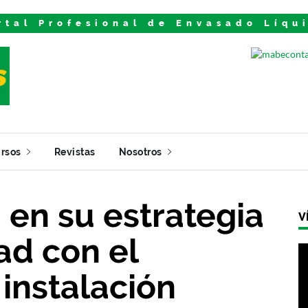
rtal Profesional de Envasado Líqu
rsos
Revistas
Nosotros
 en su estrategia
V
ad con el
 instalación