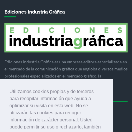
Ediciones Industria Gráfica
Ediciones Industria Gráfica es una empresa editora especializada en
el mercado de la comunicación gráfica que engloba diversos medios
profesionales especializados en el mercado gráfico, la
comunicación visual y el envasado.
Utilizamos cookies propias y de terceros
para recopilar información que ayuda a
optimizar su visita en esta web. No se
Ediciones Industria Gráfica, S.C.P.
utilizarán las cookies para recoger
Calle Fluvià 257, bajos, 08020 Barcelona (España)
información de carácter personal. Usted
puede permitir su uso o rechazarlo, también