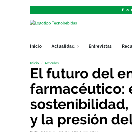
Po
Inicio
Actualidad
Entrevistas
Recu
Inicio
Artículos
El futuro del 
farmacéutico: 
sostenibilidad,
y la presión d