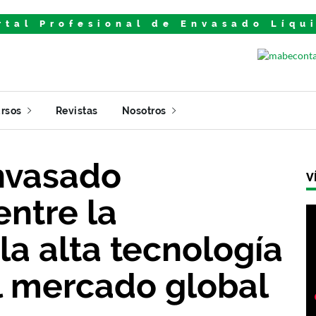
rtal Profesional de Envasado Líqu
rsos
Revistas
Nosotros
envasado
V
entre la
 la alta tecnología
el mercado global