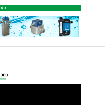
ido
ÍDEO