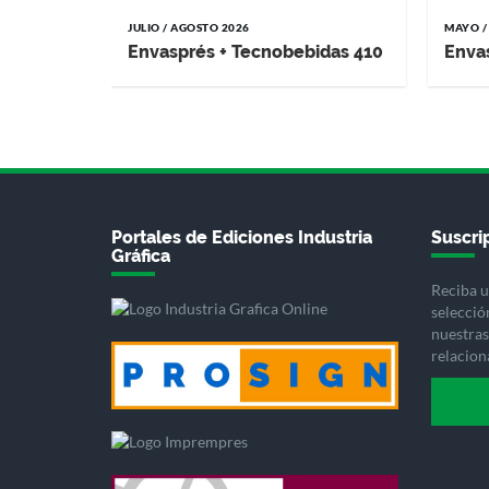
JULIO / AGOSTO 2026
MAYO /
Envasprés + Tecnobebidas 410
Enva
Portales de Ediciones Industria
Suscrip
Gráfica
Reciba u
selecció
nuestras 
relacion