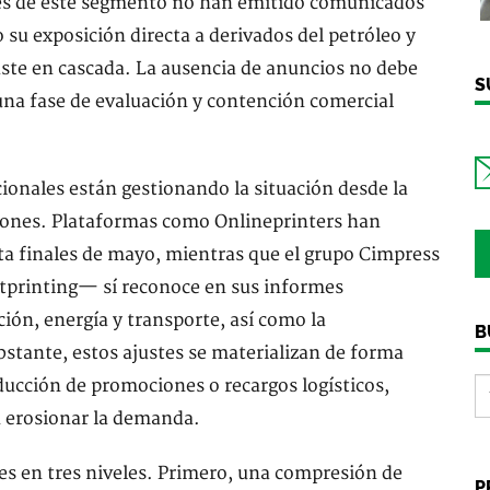
es de este segmento no han emitido comunicados
 su exposición directa a derivados del petróleo y
uste en cascada. La ausencia de anuncios no debe
S
una fase de evaluación y contención comercial
ionales están gestionando la situación desde la
ciones. Plataformas como Onlineprinters han
 finales de mayo, mientras que el grupo Cimpress
tprinting— sí reconoce en sus informes
ión, energía y transporte, así como la
B
stante, estos ajustes se materializan de forma
educción de promociones o recargos logísticos,
n erosionar la demanda.
les en tres niveles. Primero, una compresión de
P