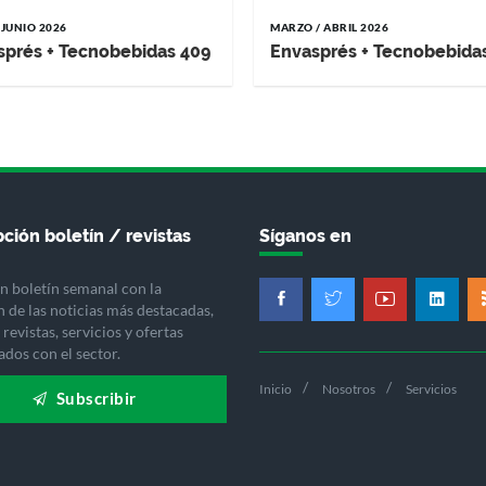
 JUNIO 2026
MARZO / ABRIL 2026
sprés + Tecnobebidas 409
Envasprés + Tecnobebida
ción boletín / revistas
Síganos en
n boletín semanal con la
n de las noticias más destacadas,
revistas, servicios y ofertas
ados con el sector.
Inicio
Nosotros
Servicios
Subscribir