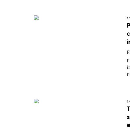
1
P
c
i
P
p
i
P
1
T
s
e