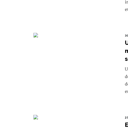
i
e
3
U
m
s
U
d
d
e
2
E