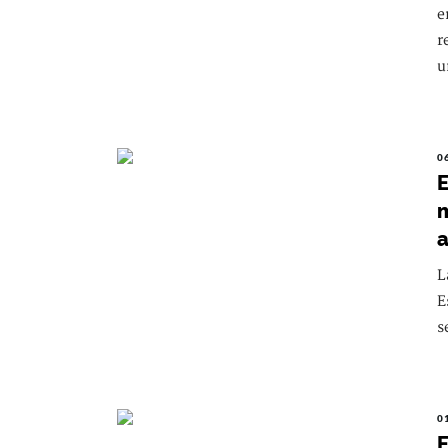
e
r
u
0
E
m
a
L
E
s
0
E