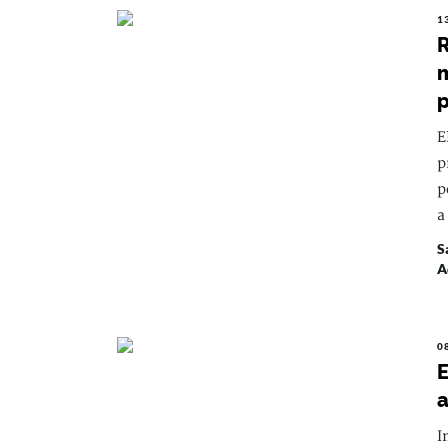
1
R
m
p
E
p
p
a
S
A
0
E
a
I