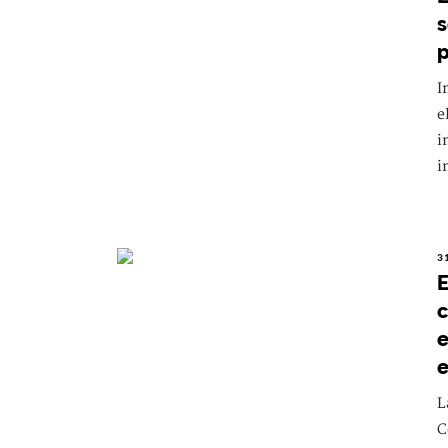
s
p
I
e
i
i
3
E
c
e
e
L
C