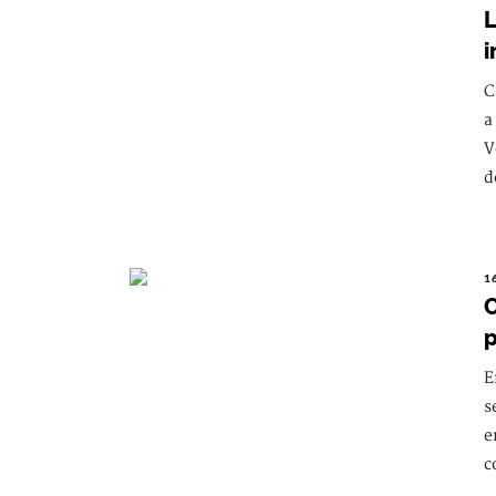
L
i
C
a
V
d
1
C
p
E
s
e
c